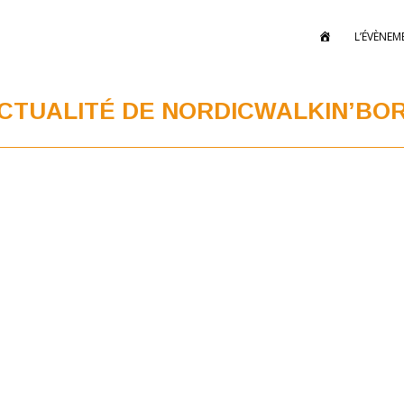
A
L’ÉVÈNEM
C
C
U
E
I
CTUALITÉ DE NORDICWALKIN’BO
L